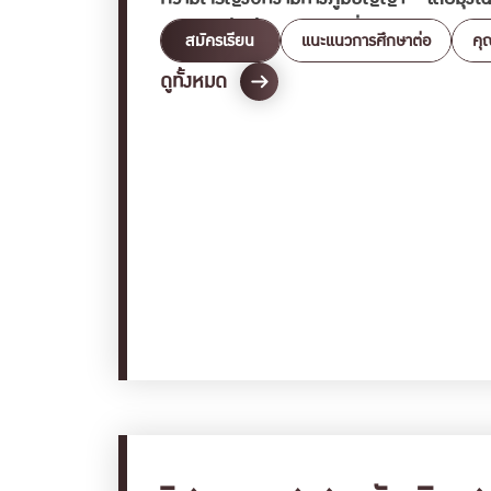
ประยุกต์ใช้อย่างเหมาะสมเพื่อการพัฒนาเทคโ
สมัครเรียน
แนะแนวการศึกษาต่อ
คุ
ร่วมกับผู้อื่นอย่างสร้างสรรค์และมีคุณธรรม
“วิศวกรรมศาสตรบัณฑิต สาขาวิศ
READ MORE
ดูทั้งหมด
วิศวกรรมซอฟต์แวร์และความรู้ ที่มีทักษะด้
เขียนโปรแกรมที่มีความสลับซับซ้อน มีทักษะ
บัณฑิตที่พร้อมเรียนรู้ทักษะใหม่ๆ ด้านวิศว
รู้)ชื่อย่อ : วศ.บ. (วิศวกรรมซอฟต์แวร์และ
(Software and Knowledge Engineering) ห
ทั่วไป ไม่น้อยกว่า 30 หน่วยกิต กลุ่มวิชาวิ