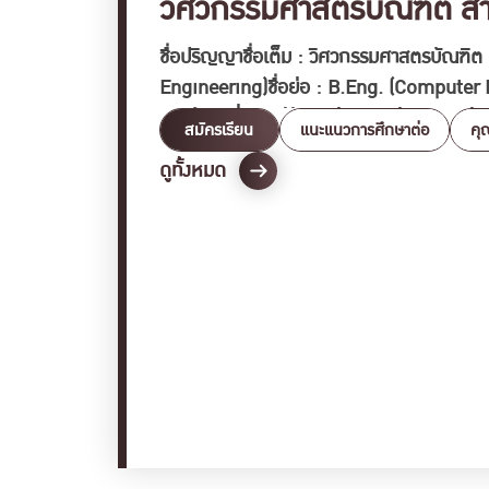
วิศวกรรมศาสตรบัณฑิต สาข
ชื่อปริญญาชื่อเต็ม : วิศวกรรมศาสตรบัณฑิต
Engineering)ชื่อย่อ : B.Eng. (Computer 
วิชาศึกษาทั่วไป ไม่น้อยกว่า 30 หน่วยกิต กล
สมัครเรียน
แนะแนวการศึกษาต่อ
คุ
วิชามนุษยศาสตร์ 3 หน่วยกิต กลุ่มวิชาพลศึก
“วิศวกรรมศาสตรบัณฑิต สาขาวิช
READ MORE
ดูทั้งหมด
เฉพาะเลือก 18 หน่วยกิตหมวดวิชาเลือกเสรี ไ