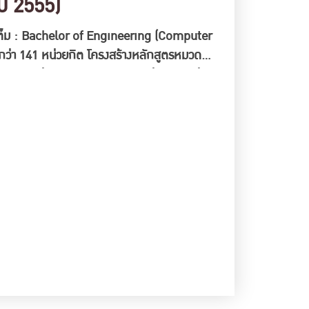
ี 2555)
่อเต็ม : Bachelor of Engineering (Computer
ว่า 141 หน่วยกิต โครงสร้างหลักสูตรหมวด
วยกิต กลุ่มวิชาสังคมศาสตร์ 3 หน่วยกิต กลุ่ม
 หน่วยกิต วิชาเฉพาะบังคับ 66 หน่วยกิต วิชา