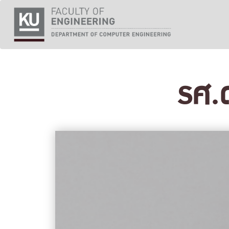
Skip
to
content
รศ.