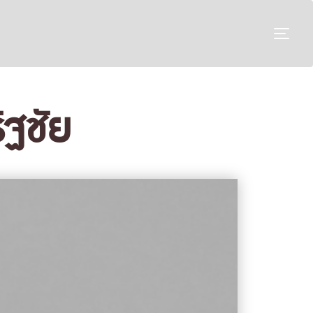
TO
ฐชัย