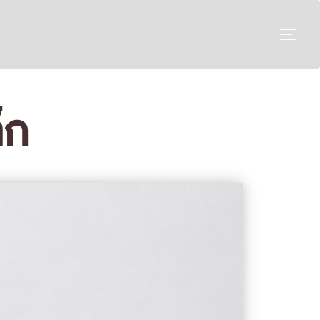
TO
็ก