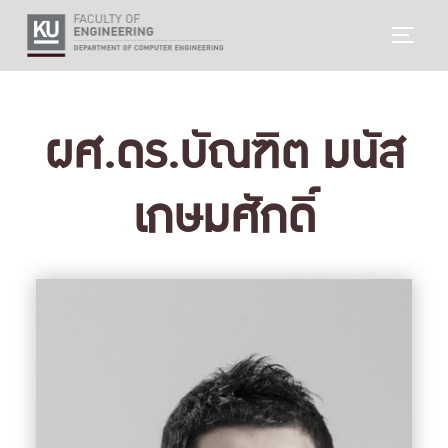
Skip
TOGG
to
content
ผศ.ดร.บัณฑิต มนัส
เกษมศักดิ์