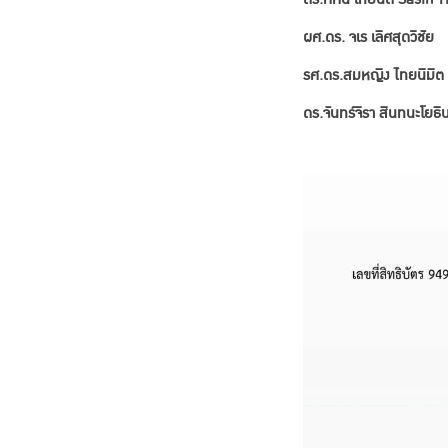
ผศ.ดร. จเร เลิศสุดวิชัย
รศ.ดร.สมหญิง ไทยนิมิต
ดร.จันทร์จิรา สินทนะโย