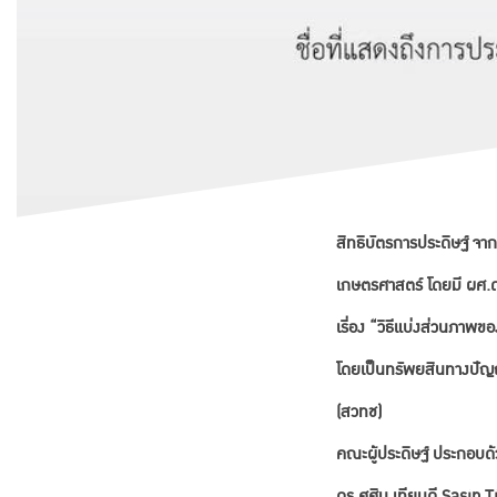
สิทธิบัตรการประดิษฐ์ จ
เกษตรศาสตร์ โดยมี ผศ.ดร.
เรี่อง “วิธีแบ่งส่วนภาพ
โดยเป็นทรัพยสินทางปัญญ
(สวทช)
คณะผู้ประดิษฐ์ ประกอบด
ดร.ศศิน เทียนดี Sasin 