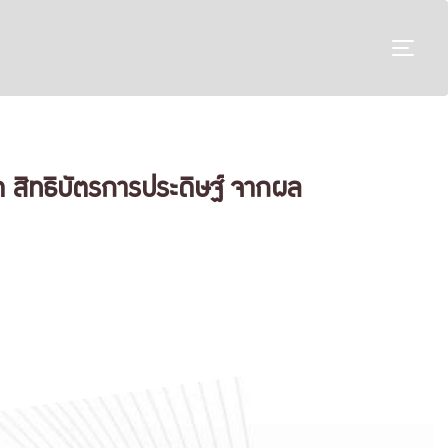
TO
 สิทธิบัตรการประดิษฐ์ จากผล