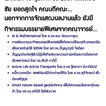
ชัย ยอดสุดใจ คณบดีคณะ
นอกจากการจัดแสดงผลงานแล้ว ยังมี
วิศวกรรมศาสตร์
ให้เกียรติเป็นประธาน
กิจกรรมบรรยายพิเศษจากคณาจารย์
เปิดงาน
KU Engineering Senior
AI & Mathematical
โดย อ.ดร.ธนะ วัฒนะวารุณ
ผู้ทรงคุณวุฒิ ณ ห้องประชุม IUP อาคาร
Project Showcases
เพื่อจัดแสดงผล
การพัฒนาแบบจำลองคอมพิวเตอร์เพื่อวิเคราะห์โครงสร้างคอนกรีต
เสียหายด้วยวิธี RBSM
โดย รศ.ดร.ปัญญาวุฒิ จิรดิลก
นานาชาติ (อาคาร 17) ในหัวข้อที่น่าสนใจ
งานโปสเตอร์ของนิสิตชั้นปีที่ 4 จากภาค
ปัญญาประดิษฐ์เชิงปฏิบัติสำหรับกระบวนการเคมีและการวิเคราะห์
อาทิ:
เชิงพยากรณ์
โดย ดร.สันติ บาดีนี่
วิชาวิศวกรรมคอมพิวเตอร์ ภาควิชา
Active Life Active Transports
โดย อ.ดร.ฐิตยาภา มีนาภินันท์
วิศวกรรมเครื่องกล ภาควิชาวิศวกรรม
หนี้ทางเทคนิค: ซอฟต์แวร์มีค่ากว่าแค่โค้ด
โดย อ.ดร.สุวิจักษณ์ ฟัง
ประเสริฐกุล
โยธา และภาควิชาวิศวกรรมเคมี ณ
Smart nature-based geotechnics เพื่อวิศวกรรมโยธาคาร์บอน
ต่ำ
โดย รศ.ดร.อภินิติ โชติสังกาศ
บริเวณอาคารภาควิชาวิศวกรรมเคมี