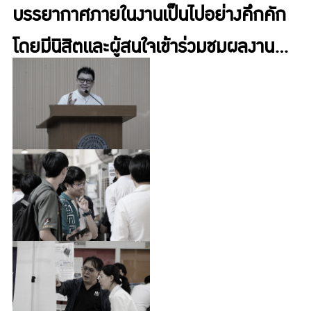
(อาคาร 1) และอาคารภาควิชาวิศวกรรม
บรรยากาศภายในงานเป็นไปอย่างคึกคัก
คอมพิวเตอร์ (อาคาร 15)
โดยมีนิสิตและผู้สนใจเข้าร่วมชมผลงาน
พร้อมร่วมโหวตคะแนน Popular Vote
ให้แก่ผลงานที่ชื่นชอบจำนวนมาก