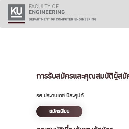
Skip
to
content
การรับสมัครและคุณสมบัติผู้สมั
รศ.ประดนเดช นีละคุปต์
สมัครเรียน